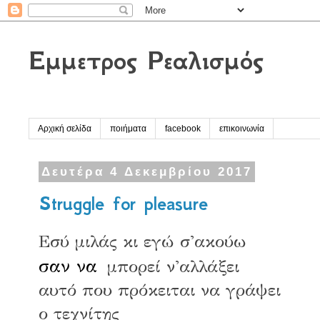
Έμμετρος Ρεαλισμός
Αρχική σελίδα
ποιήματα
facebook
επικοινωνία
Δευτέρα 4 Δεκεμβρίου 2017
Struggle for pleasure
Εσύ μιλάς κι εγώ σ'ακούω
σαν να
μ
πορεί ν'αλλάξει
αυτό που πρόκειται να γράψει
ο τεχνίτης