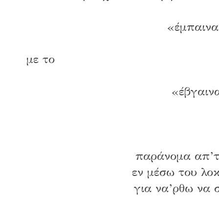
«έμπαιν
με το
«έβγαιν
παράνομα απ’τ
εν μέσω του λο
για να’ρθω να 