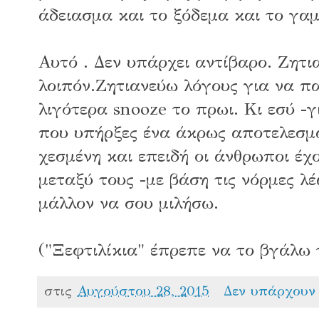
άδειασμα και το ξόδεμα και το γα
Αυτό . Δεν υπάρχει αντίβαρο. Ζητι
λοιπόν.Ζητιανεύω λόγους για να π
λιγότερα snooze το πρωι. Κι εσύ -γ
που υπήρξες ένα άκρως αποτελεσμα
χεσμένη και επειδή οι άνθρωποι έχ
μεταξύ τους -με βάση τις νόρμες λέ
μάλλον να σου μιλήσω.
("Ξεφτιλίκια" έπρεπε να το βγάλω
στις
Αυγούστου 28, 2015
Δεν υπάρχουν