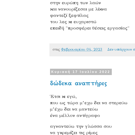
στην ευρώπη των λαών
και νανουρίζεσαι με λίκνα
φαντεζί ξεφτίλας
του λες κι ευχαριστώ
επειδή "προσφέρει θέσεις εργασίας"
στις
Φεβρουαρίου 04, 2023
Δεν υπάρχουν σ
Κυριακή 17 Ιουλίου 2022
δώδεκα αναπτήρες
Έτσι κι εγώ,
που ως τώρα μ’εχω δει να στερεύω
μ’έχω δει να μαντεύω
ένα μέλλον αντίγραφο
αγναντεύω την γλώσσα σου
να γκρεμίζει τις ρίμες