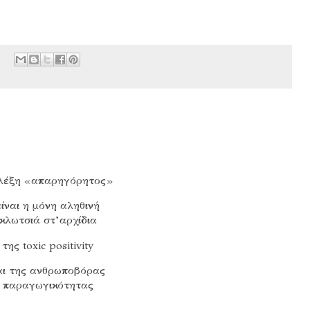
λέξη «απαρηγόρητος»
είναι η μόνη αληθινή
κλωτσιά στ’αρχίδια
της
toxic
positivity
αι της ανθρωποβόρας
παραγωγικότητας