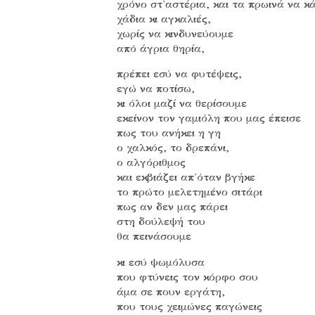
χρόνο στ'αστέρια, και τα πρωινά να κ
χάδια κι αγκαλιές,
χωρίς να κινδυνεύουμε
από άγρια θηρία,
πρέπει εσύ να φυτέψεις,
εγώ να ποτίσω,
κι όλοι μαζί να θερίσουμε
εκείνον τον γαμιόλη που μας έπεισε
πως του ανήκει η γη
ο χαλκός, το δρεπάνι,
ο αλγόριθμος
και εκβιάζει απ'όταν βγήκε
το πρώτο μελετημένο σιτάρι
πως αν δεν μας πάρει
στη δούλεψή του
θα πεινάσουμε
κι εσύ ψωμόλυσα
που φτύνεις τον κόρφο σου
άμα σε πουν εργάτη,
που τους χειμώνες παγώνεις