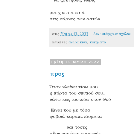
μια χ α ρ α κ ι ά
στις σάρκες των αστών.
στις
Μαΐου 12, 2022
Δεν υπάρχουν σχόλια:
Ετικέτες
ανθρωπινά
,
ποιήματα
Τρίτη 10 Μαΐου 2022
προς
Όταν κλείνει πίσω μου
η πόρτα του σπιτιού σου,
κάνω πως πιστεύω στον Θεό
Είναι που με τόσα
φοβικά παραπετάσματα
και τόσες
αδικοχαμένες ομορφιές