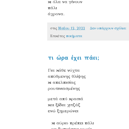
κι όλα να γίνουν
πάλι
άχρονα.
στις
Μαΐου 12, 2022
Δεν υπάρχουν σχόλια:
Ετικέτες
ποιήματα
τι ώρα έχει πάει;
Για κάθε νύχτα
απύθμενης θλίψης
κι απελπισίας
ρουτινιασμένης
μετά από κρασιά
και ξίδια χιτζάζ
ενώ ξημερώνει
κι αύριο πρέπει πάλι
να ξυπνήσεις νωρίς