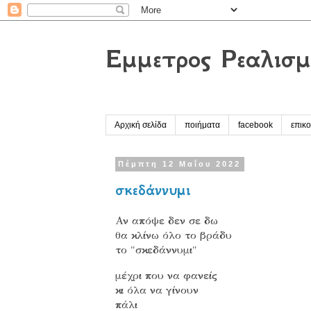
Έμμετρος Ρεαλισμ
Αρχική σελίδα
ποιήματα
facebook
επικο
Πέμπτη 12 Μαΐου 2022
σκεδάννυμι
Αν απόψε δεν σε δω
θα κλίνω όλο το βράδυ
το "σκεδάννυμι"
μέχρι που να φανείς
κι όλα να γίνουν
πάλι