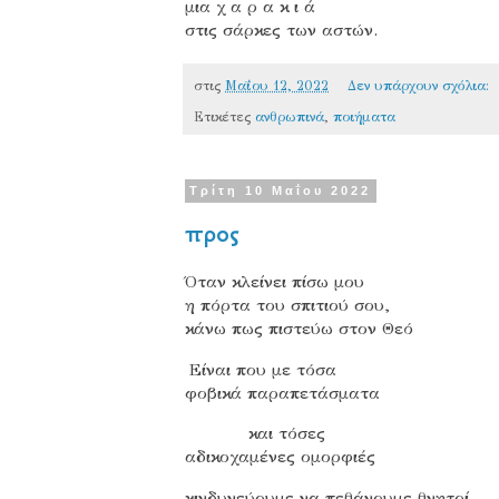
μια χ α ρ α κ ι ά
στις σάρκες των αστών.
στις
Μαΐου 12, 2022
Δεν υπάρχουν σχόλια:
Ετικέτες
ανθρωπινά
,
ποιήματα
Τρίτη 10 Μαΐου 2022
προς
Όταν κλείνει πίσω μου
η πόρτα του σπιτιού σου,
κάνω πως πιστεύω στον Θεό
Είναι που με τόσα
φοβικά παραπετάσματα
και τόσες
αδικοχαμένες ομορφιές
κινδυνεύουμε να πεθάνουμε θνητοί.