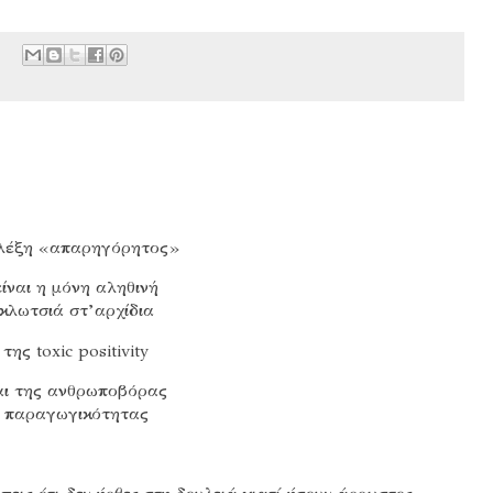
λέξη «απαρηγόρητος»
είναι η μόνη αληθινή
κλωτσιά στ’αρχίδια
της
toxic
positivity
αι της ανθρωποβόρας
παραγωγικότητας