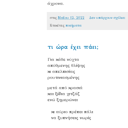
άχρονα.
στις
Μαΐου 12, 2022
Δεν υπάρχουν σχόλια:
Ετικέτες
ποιήματα
τι ώρα έχει πάει;
Για κάθε νύχτα
απύθμενης θλίψης
κι απελπισίας
ρουτινιασμένης
μετά από κρασιά
και ξίδια χιτζάζ
ενώ ξημερώνει
κι αύριο πρέπει πάλι
να ξυπνήσεις νωρίς