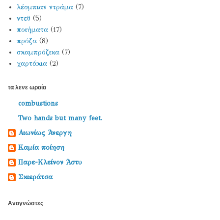
λέσμπιαν ντράμα
(7)
ντεθ
(5)
ποιήματα
(17)
πρόζα
(8)
σκαμπρόζικα
(7)
χαρτάκια
(2)
τα λενε ωραία
combustions
Two hands but many feet.
Αιωνίως Άνεργη
Καμία ποίηση
Παρε-Κλείνον Άστυ
Σκιεράτσα
Αναγνώστες